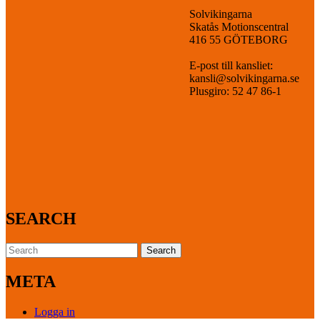
Solvikingarna
Skatås Motionscentral
416 55 GÖTEBORG
E-post till kansliet:
kansli@solvikingarna.se
Plusgiro: 52 47 86-1
SEARCH
Search
for:
META
Logga in