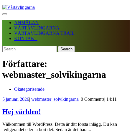
Skip
Facebook
Instagram
to
Open
content
Menu
ANMÄLAN
VÅRTÄVLINGARNA
VÅRTÄVLINGARNA TRAIL
KONTAKT
Search
for:
FACEBOOK
INSTAGRAM
CLOSE
MENU
Författare:
webmaster_solvikingarna
Okategoriserade
5
5 januari 2026
|
webmaster_solvikingarna
|
0 Comments
|
14:11
januari
2026
Hej världen!
Välkommen till WordPress. Detta är ditt första inlägg. Du kan
redigera det eller ta bort det. Sedan är det bara...